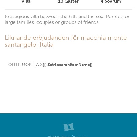
Villa
10
Gäster
4
Sovrum
Prestigious villa between the hills and the sea. Perfect for
large families, couples or groups of friends
Liknande erbjudanden för macchia monte
santangelo, Italia
OFFER.MORE_AD
{{::$ctrl.searchItemName}}
©2026 Bluepillow, Inc.