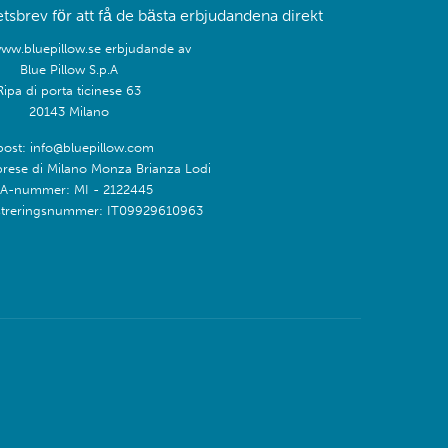
sbrev för att få de bästa erbjudandena direkt
www.bluepillow.se erbjudande av
Blue Pillow S.p.A
Ripa di porta ticinese 63
20143 Milano
post: info@bluepillow.com
prese di Milano Monza Brianza Lodi
A-nummer: MI - 2122445
treringsnummer: IT09929610963