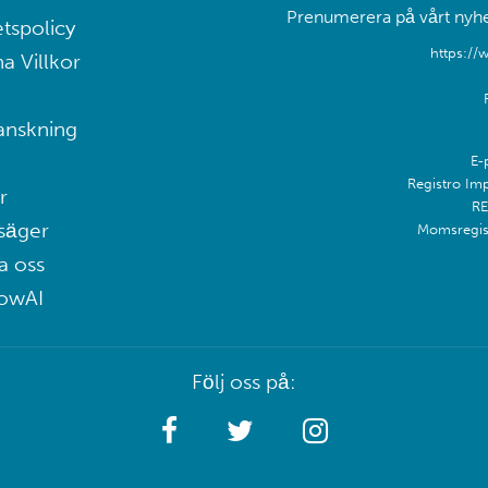
Prenumerera på vårt nyhet
etspolicy
https://
a Villkor
anskning
E-
Registro Im
r
RE
säger
Momsregis
a oss
lowAI
Följ oss på: