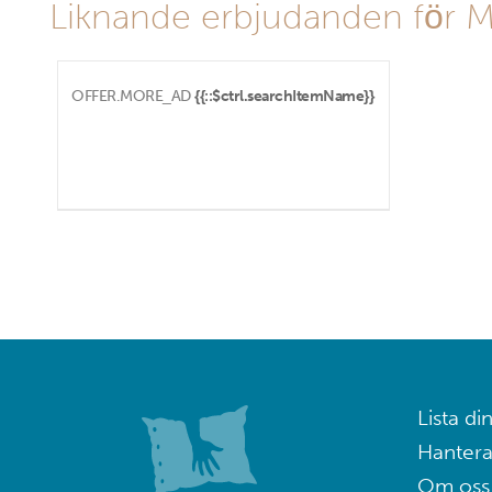
Liknande erbjudanden för Mil
OFFER.MORE_AD
{{::$ctrl.searchItemName}}
Lista din
Hantera
Om oss