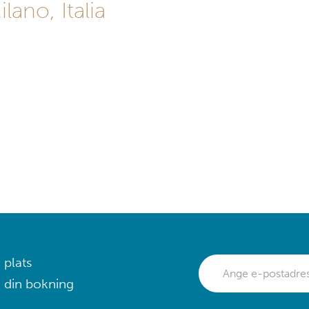
ano, Italia
 plats
 din bokning