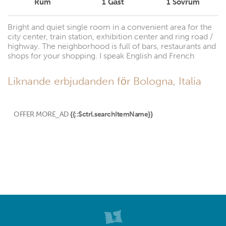
Rum
1
Gäst
1
Sovrum
Bright and quiet single room in a convenient area for the
city center, train station, exhibition center and ring road /
highway. The neighborhood is full of bars, restaurants and
shops for your shopping. I speak English and French
Liknande erbjudanden för Bologna, Italia
OFFER.MORE_AD
{{::$ctrl.searchItemName}}