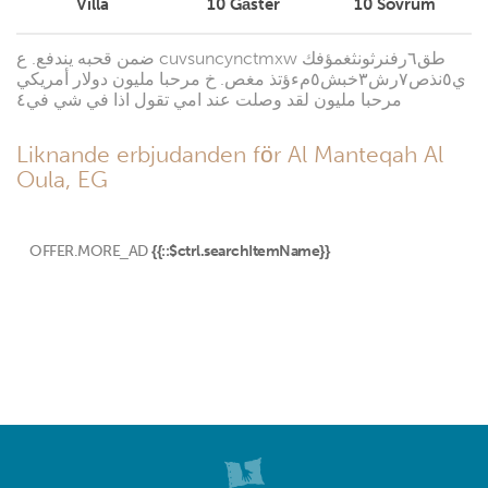
Villa
10
Gäster
10
Sovrum
ضمن قحبه يندفع. ع cuvsuncynctmxw طق٦رفنرثونثغمؤفك
ي٥نذص٧رش٣خبش٥مءؤتذ مغص. خ مرحبا مليون دولار أمريكي
مرحبا مليون لقد وصلت عند امي تقول اذا في شي في٤
Liknande erbjudanden för Al Manteqah Al
Oula, EG
OFFER.MORE_AD
{{::$ctrl.searchItemName}}