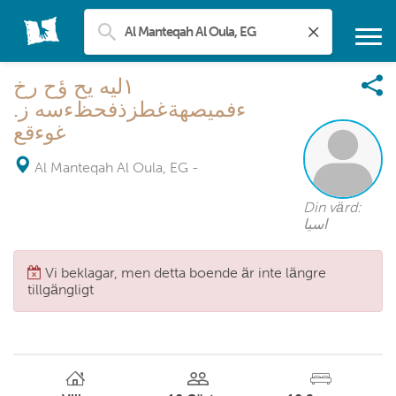
١ليه يح ؤح رخ
ءفميصهةغطزذفحظءسه ز.
غوءقع
Al Manteqah Al Oula, EG
-
Din värd:
اسيا
Vi beklagar, men detta boende är inte längre
tillgängligt